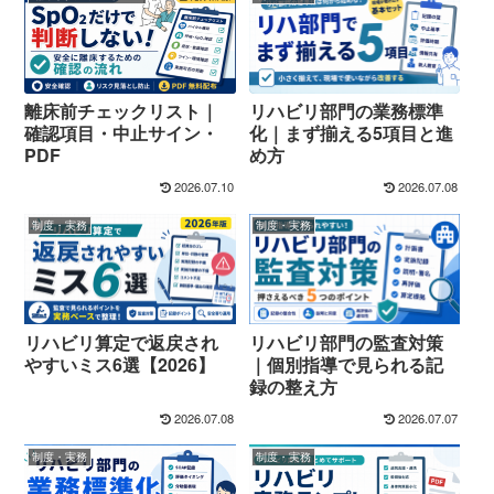
離床前チェックリスト｜
リハビリ部門の業務標準
確認項目・中止サイン・
化｜まず揃える5項目と進
PDF
め方
2026.07.10
2026.07.08
制度・実務
制度・実務
リハビリ部門の監査対策
リハビリ算定で返戻され
｜個別指導で見られる記
やすいミス6選【2026】
録の整え方
2026.07.08
2026.07.07
制度・実務
制度・実務