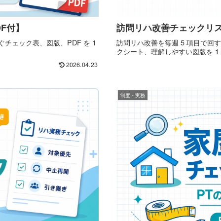
DF付】
訪問リハ改善チェックリス
チェック表、図版、PDF を 1
訪問リハ改善を毎週 5 項目で回す
クシート、理解しやすい図版を 1
2026.04.23
制度・実務