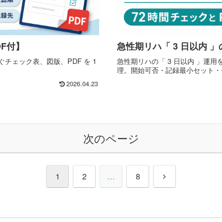
DF付】
急性期リハ「 3 日以内 」の
チェック表、図版、PDF を 1
急性期リハの「 3 日以内 」運用
理。開始可否・記録最小セット・チ
2026.04.23
次のページ
次
1
2
…
8
へ