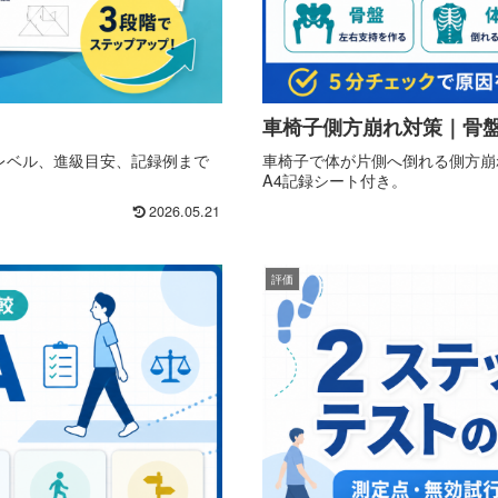
車椅子側方崩れ対策｜骨盤
開始レベル、進級目安、記録例まで
車椅子で体が片側へ倒れる側方崩
A4記録シート付き。
2026.05.21
評価