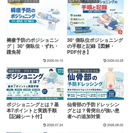
臨床手技・プロトコル
臨床手技・プロトコル
褥瘡予防のポジショニン
30° 側臥位ポジショニング
グ｜ 30° 側臥位・ずれ・
の手順と記録【図解・
踵免荷
PDF付き】
2026.04.15
2026.03.28
臨床手技・プロトコル
臨床手技・プロトコル
ポジショニングとは？基
仙骨部の予防ドレッシン
本7ポイントと実践手順
グとは？骨突出が強い患
【記録シート付】
者への追加対策
2026.07.24
2026.08.05