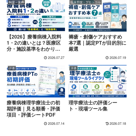
制度・実務
臨床手技・プロトコル
【2026】療養病棟入院料
褥瘡・創傷ケアおすすめ
1・2の違いとは？医療区
本7選｜認定PTが目的別に
分・施設基準をわかりや
厳選
すく解説
2026.07.27
2026.07.19
評価
評価
療養病棟理学療法士の初
理学療法士の評価シー
期評価｜見る順番・評価
ト・現場ツール集
項目・評価シートPDF
2026.07.14
2026.07.18