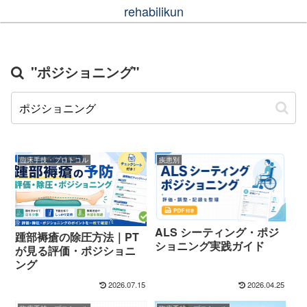
rehabilikun
"ポジショニング"
臨床手技・プロトコル
疾患別
ALS シーティング・ポジ
踵部褥瘡の除圧方法｜PT
ショニング実践ガイド
が見る評価・ポジショニ
ング
2026.07.15
2026.04.25