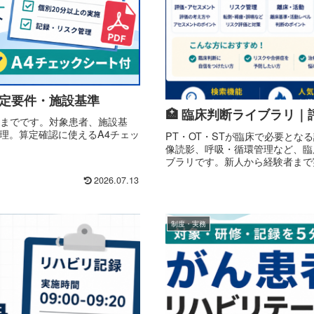
算定要件・施設基準
🏥 臨床判断ライブラリ
位までです。対象患者、施設基
理。算定確認に使えるA4チェッ
PT・OT・STが臨床で必要と
像読影、呼吸・循環管理など、臨
ブラリです。新人から経験者まで
2026.07.13
制度・実務