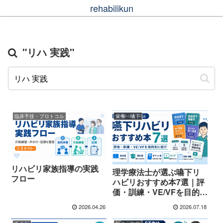
rehabilikun
"リハ 実践"
臨床手技・プロトコル
栄養・嚥下
リハビリ家族指導の実践
理学療法士が選ぶ嚥下リ
フロー
ハビリおすすめ本7選｜評
価・訓練・VE/VFを目的別
に紹介
2026.04.26
2026.07.18