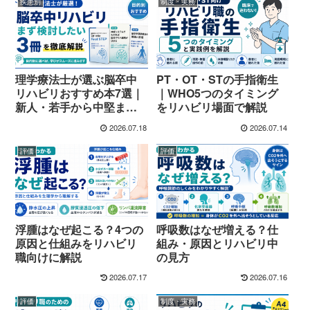
疾患別
制度・実務
理学療法士が選ぶ脳卒中
PT・OT・STの手指衛生
リハビリおすすめ本7選｜
｜WHO5つのタイミング
新人・若手から中堅まで
をリハビリ場面で解説
目的別に紹介
2026.07.18
2026.07.14
評価
評価
浮腫はなぜ起こる？4つの
呼吸数はなぜ増える？仕
原因と仕組みをリハビリ
組み・原因とリハビリ中
職向けに解説
の見方
2026.07.17
2026.07.16
評価
制度・実務