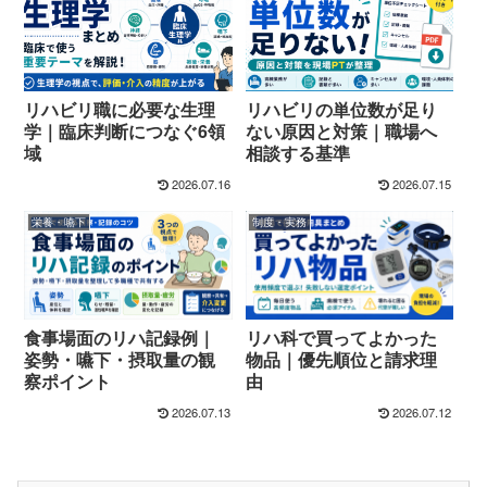
リハビリ職に必要な生理
リハビリの単位数が足り
学｜臨床判断につなぐ6領
ない原因と対策｜職場へ
域
相談する基準
2026.07.16
2026.07.15
栄養・嚥下
制度・実務
リハ科で買ってよかった
食事場面のリハ記録例｜
物品｜優先順位と請求理
姿勢・嚥下・摂取量の観
由
察ポイント
2026.07.13
2026.07.12