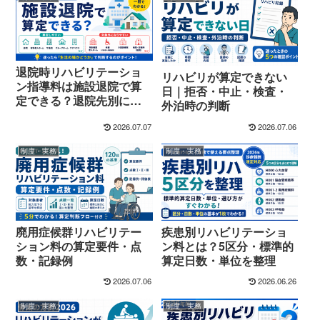
退院時リハビリテーショ
リハビリが算定できない
ン指導料は施設退院で算
日｜拒否・中止・検査・
定できる？退院先別に整
外泊時の判断
理
2026.07.07
2026.07.06
制度・実務
制度・実務
廃用症候群リハビリテー
疾患別リハビリテーショ
ション料の算定要件・点
ン料とは？5区分・標準的
数・記録例
算定日数・単位を整理
2026.07.06
2026.06.26
制度・実務
制度・実務