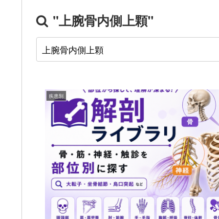
"上腕骨内側上顆"
疾患別