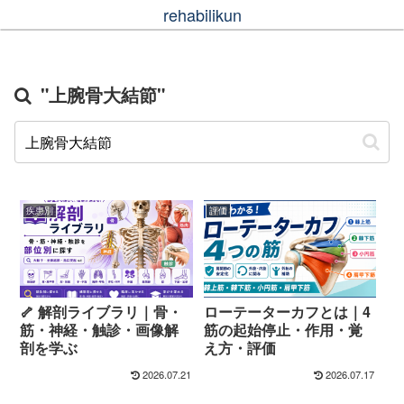
rehabilikun
"上腕骨大結節"
疾患別
評価
🦴 解剖ライブラリ｜骨・
ローテーターカフとは｜4
筋・神経・触診・画像解
筋の起始停止・作用・覚
剖を学ぶ
え方・評価
2026.07.21
2026.07.17