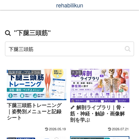
rehabilikun
"下腿三頭筋"
臨床手技・プロトコル
疾患別
下腿三頭筋トレーニング
🦴 解剖ライブラリ｜骨・
｜姿勢別メニューと記録
筋・神経・触診・画像解
シート
剖を学ぶ
2026.05.19
2026.07.21