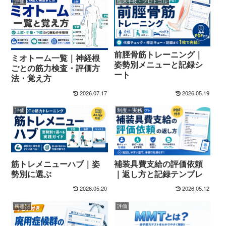
評価
臨床手技・プロトコル
前脛骨筋トレーニング｜
ミオトーム一覧｜神経根
姿勢別メニューと記録シ
ごとの筋力検査・評価方
ート
法・覚え方
2026.07.17
2026.05.19
評価
制度・実務
筋トレメニューハブ｜姿
補装具費支給の評価依頼
勢別に選ぶ
｜返し方と記録テンプレ
2026.05.20
2026.05.12
疾患別
評価