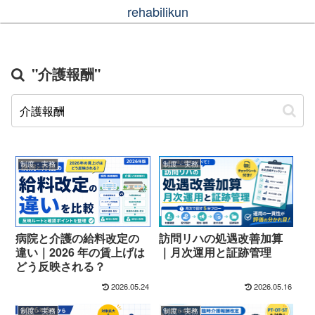
rehabilikun
"介護報酬"
制度・実務
制度・実務
病院と介護の給料改定の
訪問リハの処遇改善加算
違い｜2026 年の賃上げは
｜月次運用と証跡管理
どう反映される？
2026.05.24
2026.05.16
制度・実務
制度・実務