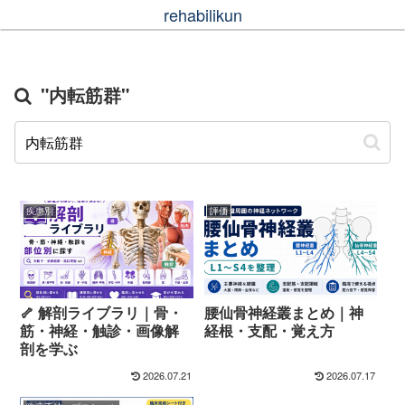
rehabilikun
"内転筋群"
疾患別
評価
🦴 解剖ライブラリ｜骨・
腰仙骨神経叢まとめ｜神
筋・神経・触診・画像解
経根・支配・覚え方
剖を学ぶ
2026.07.21
2026.07.17