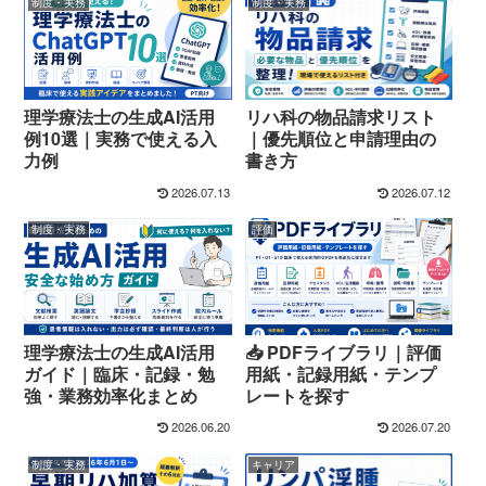
制度・実務
制度・実務
理学療法士の生成AI活用
リハ科の物品請求リスト
例10選｜実務で使える入
｜優先順位と申請理由の
力例
書き方
2026.07.13
2026.07.12
制度・実務
評価
理学療法士の生成AI活用
📥 PDFライブラリ｜評価
ガイド｜臨床・記録・勉
用紙・記録用紙・テンプ
強・業務効率化まとめ
レートを探す
2026.06.20
2026.07.20
制度・実務
キャリア