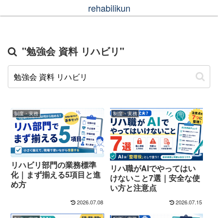
rehabilikun
"勉強会 資料 リハビリ"
制度・実務
制度・実務
リハビリ部門の業務標準
リハ職がAIでやってはい
化｜まず揃える5項目と進
けないこと7選｜安全な使
め方
い方と注意点
2026.07.08
2026.07.15