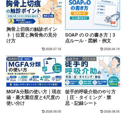
胸骨上切痕の触診ポイン
SOAP の O の書き方｜3
ト｜位置と胸骨角の見分
点ルール・図解・例文
け方
2026.07.16
2026.04.19
疾患別
臨床手技・プロトコル
MGFA分類の使い方｜現在
徒手的呼吸介助のやり方
値・最大重症度と4尺度の
｜圧・タイミング・禁
使い分け
忌・記録シート
2026.08.05
2026.08.05