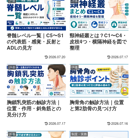
評価
評価
脊髄レベル一覧｜C5〜S1
頸神経叢とは？C1〜C4・
の代表筋・感覚・反射と
皮枝4つ・横隔神経を図で
ADLの見方
整理
2026.07.20
2026.07.17
評価
評価
胸鎖乳突筋の触診方法｜
胸骨角の触診方法｜位置
位置・作用・斜角筋との
と第2肋骨の見つけ方
見分け方
2026.07.17
2026.07.16
評価
制度・実務