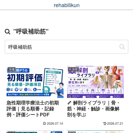
rehabilikun
"呼吸補助筋"
評価
疾患別
急性期理学療法士の初期
🦴 解剖ライブラリ｜骨・
評価｜見る順番・記録
筋・神経・触診・画像解
例・評価シートPDF
剖を学ぶ
2026.07.14
2026.07.21