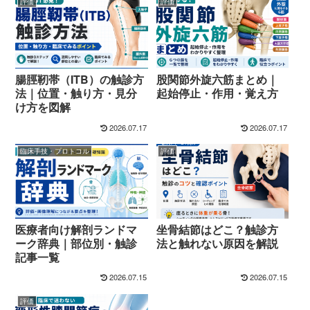
評価
評価
腸脛靭帯（ITB）の触診方
股関節外旋六筋まとめ｜
法｜位置・触り方・見分
起始停止・作用・覚え方
け方を図解
2026.07.17
2026.07.17
臨床手技・プロトコル
評価
医療者向け解剖ランドマ
坐骨結節はどこ？触診方
ーク辞典｜部位別・触診
法と触れない原因を解説
記事一覧
2026.07.15
2026.07.15
評価