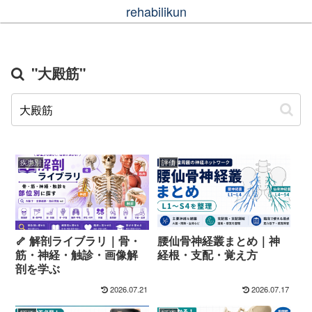
rehabilikun
"大殿筋"
疾患別
評価
🦴 解剖ライブラリ｜骨・
腰仙骨神経叢まとめ｜神
筋・神経・触診・画像解
経根・支配・覚え方
剖を学ぶ
2026.07.21
2026.07.17