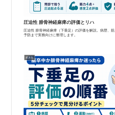
圧迫性 腓骨神経麻痺の評価とリハ
圧迫性 腓骨神経麻痺（下垂足）の評価を解説。病歴、筋力 
予防まで実務向けに整理します。
疾患別