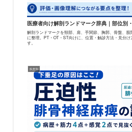
医療者向け解剖ランドマーク辞典｜部位別
解剖ランドマークを頸部、肩、手関節、胸郭、骨盤、股
に整理。PT・OT・ST向けに、位置・触診方法・見分
す。
疾患別