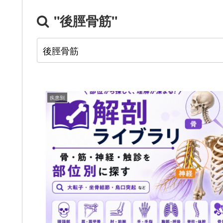
"後脛骨筋"
疾患別