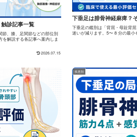
下垂足は腓骨神経麻痺？そ
・触診記事一覧
下垂足の鑑別は「背屈・母趾背屈・
迷いが減ります。5〜 8 分の最
関節、膝、足関節などの部位別
け方を解説する各記事へ案内しま
2026.07.15
疾患別