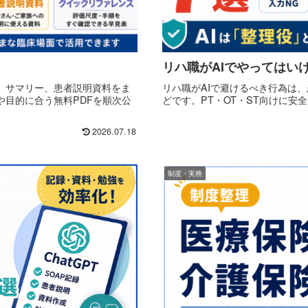
リハ職がAIでやってはい
、サマリー、患者説明資料をま
リハ職がAIで避けるべき行為は
目的に合う無料PDFを順次公
どです。PT・OT・ST向けに安
2026.07.18
制度・実務