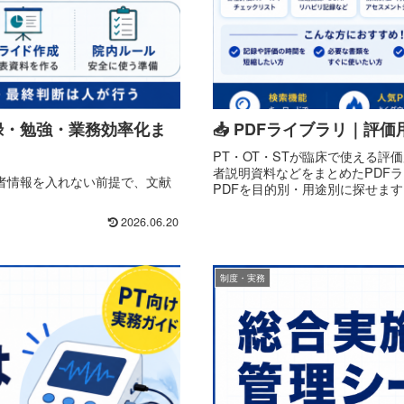
録・勉強・業務効率化ま
📥 PDFライブラリ｜
PT・OT・STが臨床で使える
者説明資料などをまとめたPDF
者情報を入れない前提で、文献
PDFを目的別・用途別に探せます
2026.06.20
制度・実務