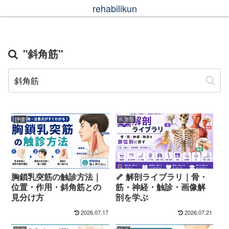
rehabilikun
"斜角筋"
評価
疾患別
胸鎖乳突筋の触診方法｜
🦴 解剖ライブラリ｜骨・
位置・作用・斜角筋との
筋・神経・触診・画像解
見分け方
剖を学ぶ
2026.07.17
2026.07.21