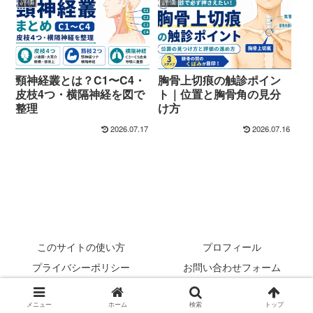
評価
評価
頸神経叢とは？C1〜C4・
胸骨上切痕の触診ポイン
皮枝4つ・横隔神経を図で
ト｜位置と胸骨角の見分
整理
け方
2026.07.17
2026.07.16
このサイトの使い方
プロフィール
プライバシーポリシー
お問い合わせフォーム
© 2022 rehabilikun.
メニュー
ホーム
検索
トップ