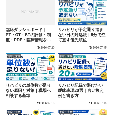
制度・実務
臨床ダッシュボード｜
リハビリが予定通り進ま
PT・OT・STの評価・制
ない日の対処法｜5分で立
度・PDF・臨床情報を探
て直す優先順位
す
2026.07.20
2026.07.15
制度・実務
制度・実務
リハビリの単位数が足り
リハビリ記録で避けたい
ない原因と対策｜職場へ
曖昧表現20選｜言い換え
相談する基準
例と書き方
2026.07.15
2026.07.14
制度・実務
制度・実務