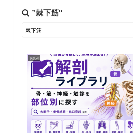
"棘下筋"
疾患別