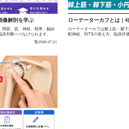
画像解剖を学ぶ
ローテーターカフとは｜
、関節、筋、神経、靱帯、触診
ローテーターカフは棘上筋・棘下
臨床判断へつなげられます。
配神経、SITSの覚え方、臨床評
2026.07.21