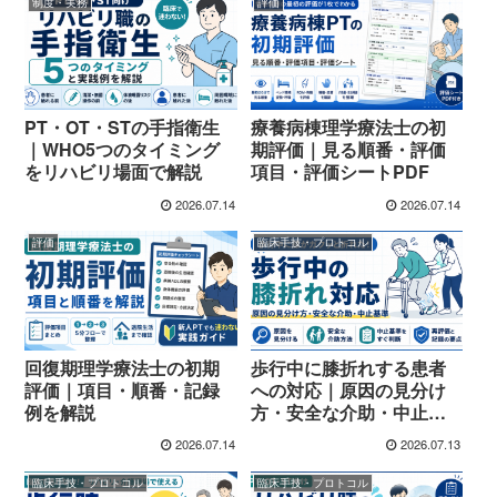
制度・実務
評価
PT・OT・STの手指衛生
療養病棟理学療法士の初
｜WHO5つのタイミング
期評価｜見る順番・評価
をリハビリ場面で解説
項目・評価シートPDF
2026.07.14
2026.07.14
評価
臨床手技・プロトコル
回復期理学療法士の初期
歩行中に膝折れする患者
評価｜項目・順番・記録
への対応｜原因の見分け
例を解説
方・安全な介助・中止基
準
2026.07.14
2026.07.13
臨床手技・プロトコル
臨床手技・プロトコル