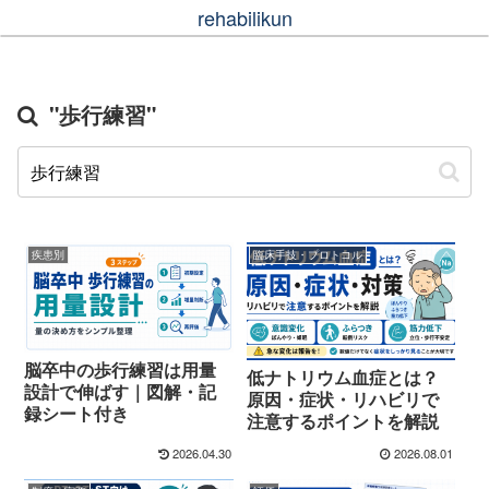
rehabilikun
"歩行練習"
疾患別
臨床手技・プロトコル
脳卒中の歩行練習は用量
低ナトリウム血症とは？
設計で伸ばす｜図解・記
原因・症状・リハビリで
録シート付き
注意するポイントを解説
2026.04.30
2026.08.01