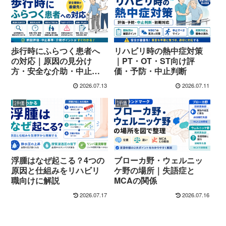
歩行時にふらつく患者へ
リハビリ時の熱中症対策
の対応｜原因の見分け
｜PT・OT・ST向け評
方・安全な介助・中止基
価・予防・中止判断
準
2026.07.13
2026.07.11
評価
評価
浮腫はなぜ起こる？4つの
ブローカ野・ウェルニッ
原因と仕組みをリハビリ
ケ野の場所｜失語症と
職向けに解説
MCAの関係
2026.07.17
2026.07.16