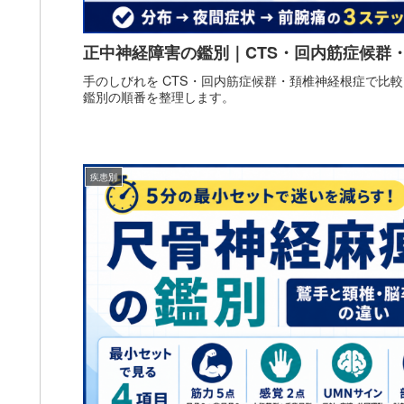
正中神経障害の鑑別｜CTS・回内筋症候群
手のしびれを CTS・回内筋症候群・頚椎神経根症で比
鑑別の順番を整理します。
疾患別