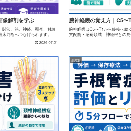
画像解剖を学ぶ
腕神経叢の覚え方｜C5〜
、関節、筋、神経、靱帯、触診
腕神経叢はC5〜T1から終枝へ
臨床判断へつなげられます。
支配筋・感覚領域、神経根との見
2026.07.21
疾患別