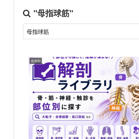
"母指球筋"
疾患別