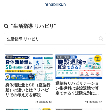
rehabilikun
"生活指導 リハビリ"
評価
制度・実務
退院時リハビリテーショ
身体活動量とSB（座位行
ン指導料は施設退院で算
動）の違いとは？リハビ
定できる？退院先別に整
リでの考え方を解説
理
2026.07.07
2026.07.07