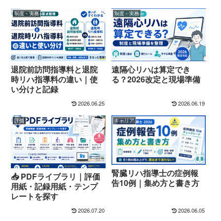
制度・実務
制度・実務
退院前訪問指導料と退院
遠隔心リハは算定でき
時リハ指導料の違い｜使
る？2026改定と現場準備
い分けと記録
2026.06.25
2026.06.19
評価
キャリア
腎臓リハ指導士の症例報
📥 PDFライブラリ｜評価
告10例｜集め方と書き方
用紙・記録用紙・テンプ
レートを探す
2026.07.20
2026.06.05