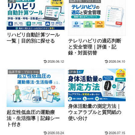
評価
臨床手技・プロトコル
リハビリ自動計算ツール
テレリハビリの適応判断
一覧｜目的別に探せる
と安全管理｜評価・記
録・対面切替
2026.06.12
2026.04.10
臨床手技・プロトコル
評価
身体活動量の測定方法｜
起立性低血圧の運動療
ウェアラブルと質問紙の
法・生活指導｜記録シー
使い分け
ト付き
2026.03.24
2026.07.15