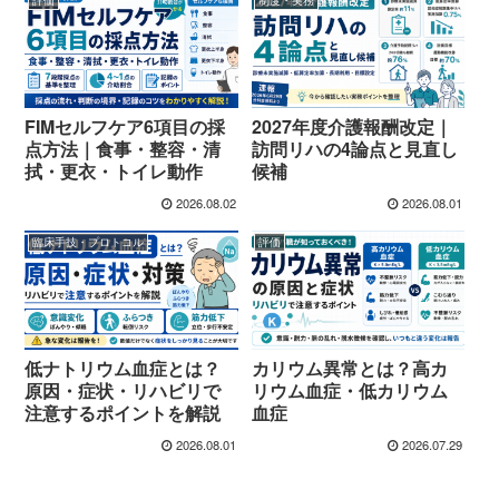
評価
制度・実務
FIMセルフケア6項目の採
2027年度介護報酬改定｜
点方法｜食事・整容・清
訪問リハの4論点と見直し
拭・更衣・トイレ動作
候補
2026.08.02
2026.08.01
臨床手技・プロトコル
評価
低ナトリウム血症とは？
カリウム異常とは？高カ
原因・症状・リハビリで
リウム血症・低カリウム
注意するポイントを解説
血症
2026.08.01
2026.07.29