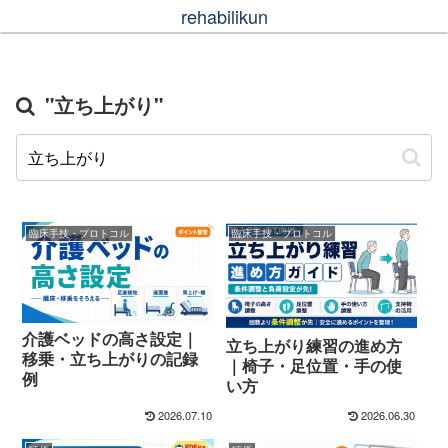
rehabilikun
"立ち上がり"
臨床手技・プロトコル
臨床手技・プロトコル
介護ベッドの高さ設定｜
立ち上がり練習の進め方
移乗・立ち上がりの記録
｜椅子・足位置・手の使
例
い方
2026.07.10
2026.06.30