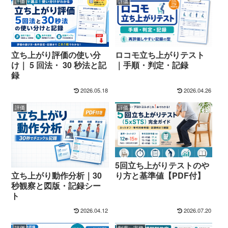
評価
評価
ロコモ立ち上がりテスト
立ち上がり評価の使い分
｜手順・判定・記録
け｜ 5 回法・ 30 秒法と記
録
2026.05.18
2026.04.26
評価
評価
5回立ち上がりテストのや
立ち上がり動作分析｜30
り方と基準値【PDF付】
秒観察と図版・記録シー
ト
2026.04.12
2026.07.20