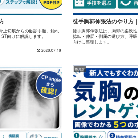
方
徒手胸郭伸張法のやり方
胸骨上切痕からの触診手順、触れ
徒手胸郭伸張法は、胸郭の柔軟性
・ST向けに解説します。
捻転・伸展・側屈の選び方、呼吸
向けに整理します。
2026.07.16
疾患別