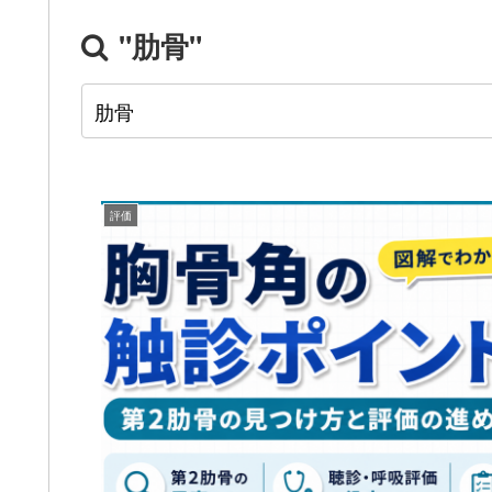
"肋骨"
評価