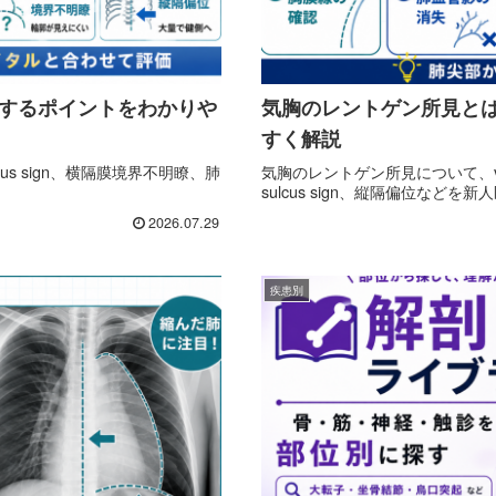
認するポイントをわかりや
気胸のレントゲン所見と
すく解説
us sign、横隔膜境界不明瞭、肺
気胸のレントゲン所見について、visce
sulcus sign、縦隔偏位など
2026.07.29
疾患別