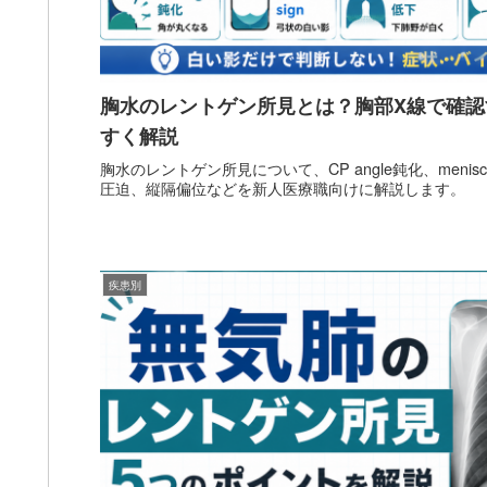
胸水のレントゲン所見とは？胸部X線で確
すく解説
胸水のレントゲン所見について、CP angle鈍化、menisc
圧迫、縦隔偏位などを新人医療職向けに解説します。
疾患別