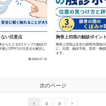
さない注意点
胸骨上切痕の触診ポイン
体からたどる3ステップの触診方
胸骨上切痕は左右の鎖骨内側端の
評価とCPRでの注意点を解説し
に、位置、触診手順、気管・胸鎖
ます。
2026.07.16
次のページ
次
1
2
3