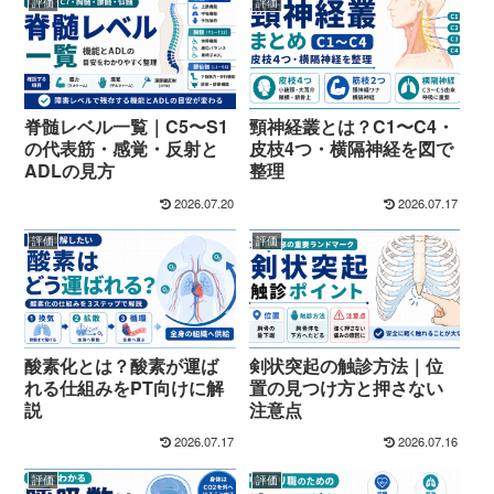
評価
評価
脊髄レベル一覧｜C5〜S1
頸神経叢とは？C1〜C4・
の代表筋・感覚・反射と
皮枝4つ・横隔神経を図で
ADLの見方
整理
2026.07.20
2026.07.17
評価
評価
酸素化とは？酸素が運ば
剣状突起の触診方法｜位
れる仕組みをPT向けに解
置の見つけ方と押さない
説
注意点
2026.07.17
2026.07.16
評価
評価