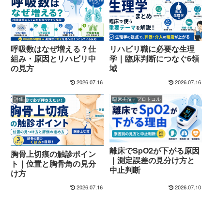
呼吸数はなぜ増える？仕
リハビリ職に必要な生理
組み・原因とリハビリ中
学｜臨床判断につなぐ6領
の見方
域
2026.07.16
2026.07.16
評価
臨床手技・プロトコル
離床でSpO2が下がる原因
胸骨上切痕の触診ポイン
｜測定誤差の見分け方と
ト｜位置と胸骨角の見分
中止判断
け方
2026.07.16
2026.07.10