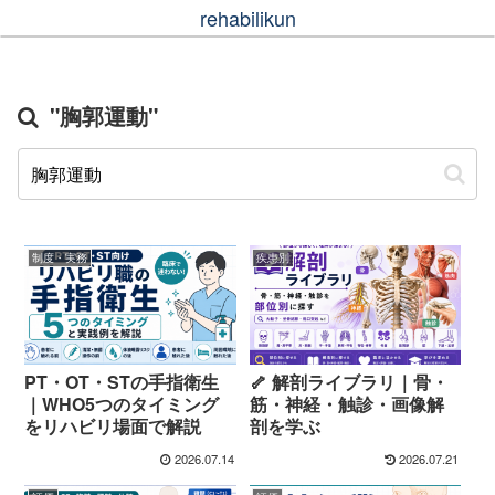
rehabilikun
"胸郭運動"
制度・実務
疾患別
PT・OT・STの手指衛生
🦴 解剖ライブラリ｜骨・
｜WHO5つのタイミング
筋・神経・触診・画像解
をリハビリ場面で解説
剖を学ぶ
2026.07.14
2026.07.21