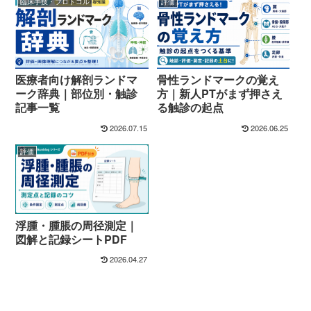
臨床手技・プロトコル
評価
医療者向け解剖ランドマ
骨性ランドマークの覚え
ーク辞典｜部位別・触診
方｜新人PTがまず押さえ
記事一覧
る触診の起点
2026.07.15
2026.06.25
評価
浮腫・腫脹の周径測定｜
図解と記録シートPDF
2026.04.27