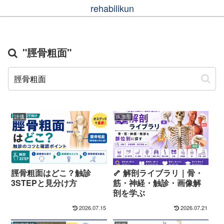
rehabilikun
"脛骨粗面"
評価
疾患別
脛骨粗面はどこ？触診
🦴 解剖ライブラリ｜骨・
3STEPと見分け方
筋・神経・触診・画像解
剖を学ぶ
2026.07.15
2026.07.21