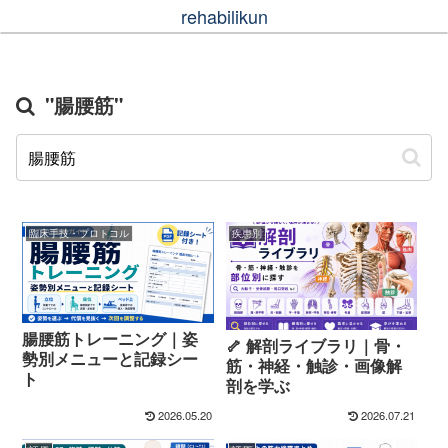
rehabilikun
"腸腰筋"
臨床手技・プロトコル
疾患別
腸腰筋トレーニング｜姿
🦴 解剖ライブラリ｜骨・
勢別メニューと記録シー
筋・神経・触診・画像解
ト
剖を学ぶ
2026.05.20
2026.07.21