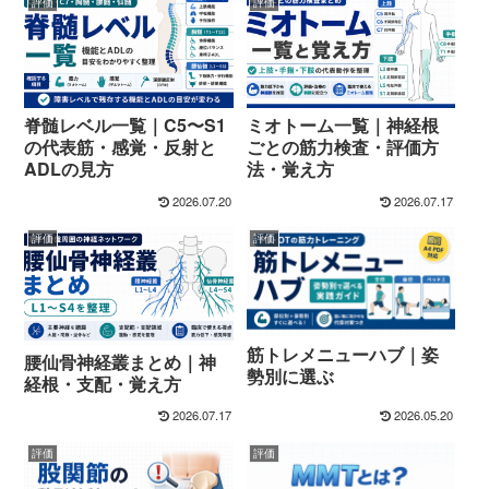
評価
評価
脊髄レベル一覧｜C5〜S1
ミオトーム一覧｜神経根
の代表筋・感覚・反射と
ごとの筋力検査・評価方
ADLの見方
法・覚え方
2026.07.20
2026.07.17
評価
評価
筋トレメニューハブ｜姿
腰仙骨神経叢まとめ｜神
勢別に選ぶ
経根・支配・覚え方
2026.07.17
2026.05.20
評価
評価