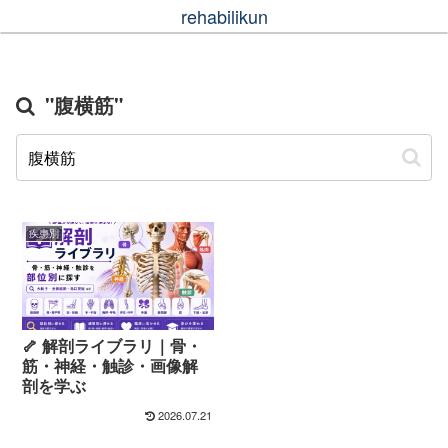
rehabilikun
"腹横筋"
疾患別
🦴 解剖ライブラリ｜骨・
筋・神経・触診・画像解
剖を学ぶ
2026.07.21