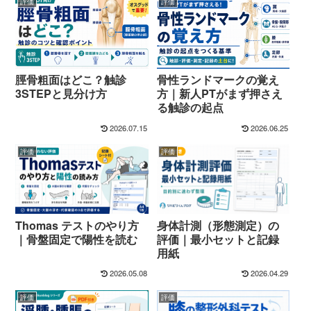
評価
評価
脛骨粗面はどこ？触診
骨性ランドマークの覚え
3STEPと見分け方
方｜新人PTがまず押さえ
る触診の起点
2026.07.15
2026.06.25
評価
評価
Thomas テストのやり方
身体計測（形態測定）の
｜骨盤固定で陽性を読む
評価｜最小セットと記録
用紙
2026.05.08
2026.04.29
評価
評価