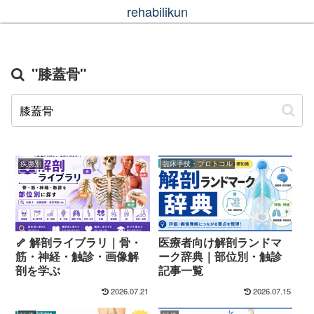
rehabilikun
"膝蓋骨"
疾患別
臨床手技・プロトコル
🦴 解剖ライブラリ｜骨・
医療者向け解剖ランドマ
筋・神経・触診・画像解
ーク辞典｜部位別・触診
剖を学ぶ
記事一覧
2026.07.21
2026.07.15