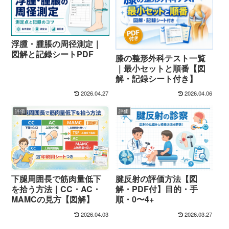
浮腫・腫脹の周径測定｜
図解と記録シートPDF
膝の整形外科テスト一覧
｜最小セットと順番【図
解・記録シート付き】
2026.04.27
2026.04.06
評価
評価
下腿周囲長で筋肉量低下
腱反射の評価方法【図
を拾う方法｜CC・AC・
解・PDF付】目的・手
MAMCの見方【図解】
順・0〜4+
2026.04.03
2026.03.27