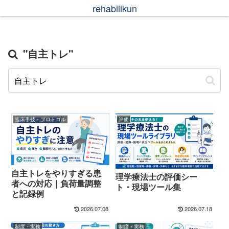
rehabilikun
"自主トレ"
臨床手技・プロトコル
評価
自主トレをやりすぎる患
理学療法士の評価シー
者への対応｜負荷量調整
ト・現場ツール集
と記録例
2026.07.08
2026.07.18
制度・実務
制度・実務