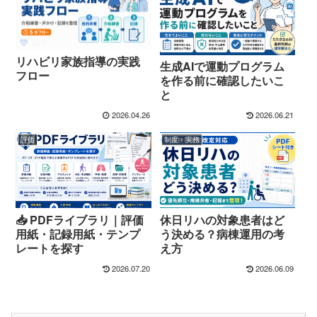
リハビリ家族指導の実践
生成AIで運動プログラム
フロー
を作る前に確認したいこ
と
2026.04.26
2026.06.21
評価
制度・実務
📥 PDFライブラリ｜評価
休日リハの対象患者はど
用紙・記録用紙・テンプ
う決める？病棟運用の考
レートを探す
え方
2026.07.20
2026.06.09