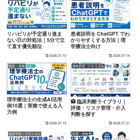
リハビリが予定通り進ま
患者説明を ChatGPT でわ
ない日の対処法｜5分で立
かりやすくする方法｜理
て直す優先順位
学療法士向け
2026.07.15
2026.07.14
制度・実務
臨床手技・プロトコル
理学療法士の生成AI活用
🏥 臨床判断ライブラリ｜
例10選｜実務で使える入
評価・リスク管理・介入
力例
判断を探す
2026.07.13
2026.07.21
臨床手技・プロトコル
制度・実務