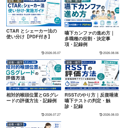
栄養・嚥下
栄養・嚥下
CTAR とシェーカー法の
嚥下カンファの進め方｜
使い分け【PDF付き】
多職種の役割・決定事
項・記録例
2026.05.07
2026.08.06
栄養・嚥下
栄養・嚥下
相対的喉頭位置とGSグレ
RSSTのやり方｜反復唾液
ードの評価方法・記録例
嚥下テストの判定・触
診・記録
2026.07.27
2026.08.03
栄養・嚥下