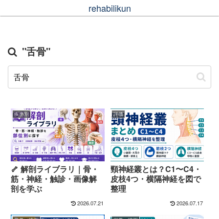
rehabilikun
"舌骨"
疾患別
評価
🦴 解剖ライブラリ｜骨・
頸神経叢とは？C1〜C4・
筋・神経・触診・画像解
皮枝4つ・横隔神経を図で
剖を学ぶ
整理
2026.07.21
2026.07.17