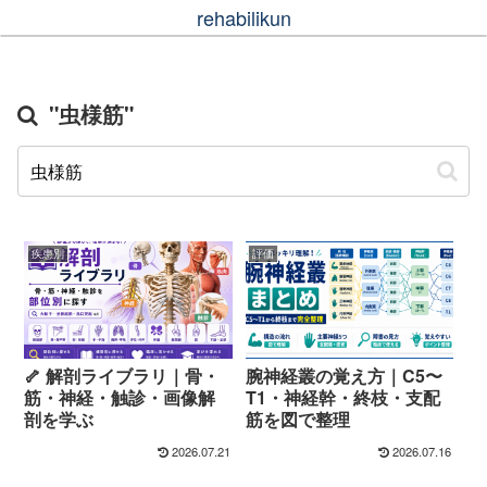
rehabilikun
"虫様筋"
疾患別
評価
🦴 解剖ライブラリ｜骨・
腕神経叢の覚え方｜C5〜
筋・神経・触診・画像解
T1・神経幹・終枝・支配
剖を学ぶ
筋を図で整理
2026.07.21
2026.07.16