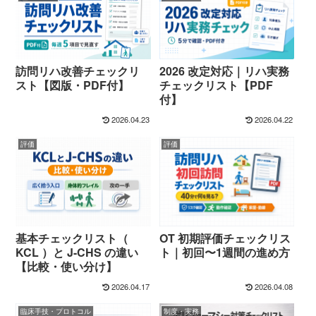
訪問リハ改善チェックリ
2026 改定対応｜リハ実務
スト【図版・PDF付】
チェックリスト【PDF
付】
2026.04.23
2026.04.22
評価
評価
基本チェックリスト（
OT 初期評価チェックリス
KCL ）と J-CHS の違い
ト｜初回〜1週間の進め方
【比較・使い分け】
2026.04.17
2026.04.08
臨床手技・プロトコル
制度・実務