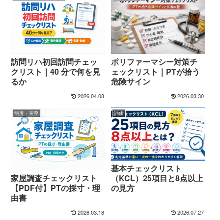
訪問リハ初回訪問チェッ
ポリファーマシー対策チ
クリスト｜40 分で何を見
ェックリスト｜PTが拾う
るか
危険サイン
2026.04.08
2026.03.30
制度・実務
評価
基本チェックリスト
家屋調査チェックリスト
（KCL）25項目と8点以上
【PDF付】PTの採寸・理
の見方
由書
2026.03.18
2026.07.27