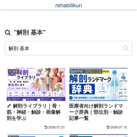
rehabilikun
"解剖 基本"
疾患別
臨床手技・プロトコル
🦴 解剖ライブラリ｜骨・
医療者向け解剖ランドマ
筋・神経・触診・画像解
ーク辞典｜部位別・触診
剖を学ぶ
記事一覧
2026.07.21
2026.07.15