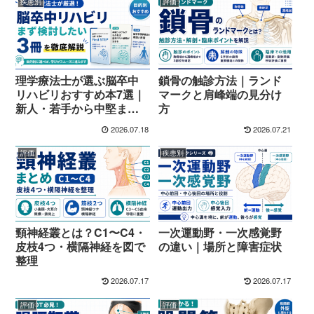
疾患別
評価
理学療法士が選ぶ脳卒中
鎖骨の触診方法｜ランド
リハビリおすすめ本7選｜
マークと肩峰端の見分け
新人・若手から中堅まで
方
目的別に紹介
2026.07.18
2026.07.21
評価
疾患別
頸神経叢とは？C1〜C4・
一次運動野・一次感覚野
皮枝4つ・横隔神経を図で
の違い｜場所と障害症状
整理
2026.07.17
2026.07.17
評価
評価