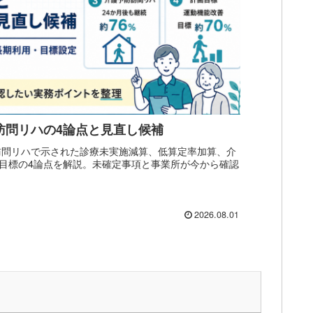
｜訪問リハの4論点と見直し候補
、訪問リハで示された診療未実施減算、低算定率加算、介
目標の4論点を解説。未確定事項と事業所が今から確認
2026.08.01