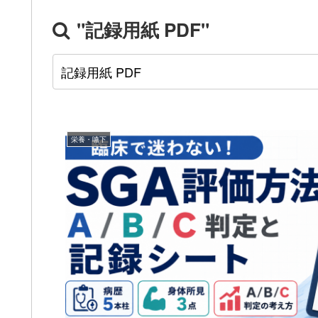
"記録用紙 PDF"
栄養・嚥下