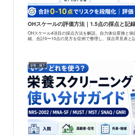
OHスケールの評価方法｜1.5点の採点と記録
OHスケール4項目の採点方法を解説。自力体位変換と病的
縮、合計0〜10点の見方を症例で整理し、採点早見表と記
栄養・嚥下