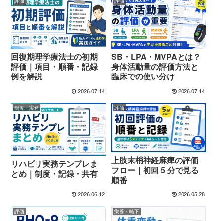
評価
評価
回復期理学療法士の初期
SB・LPA・MVPAとは？
評価｜項目・順番・記録
身体活動量の評価方法と
例を解説
臨床での使い分け
2026.07.14
2026.07.14
制度・実務
評価
上肢末梢神経麻痺の評価
リハビリ実務テンプレま
フロー｜初回 5 分で見る
とめ｜制度・記録・共有
順番
2026.06.12
2026.05.28
評価
栄養・嚥下