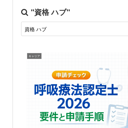
"資格 ハブ"
キャリア