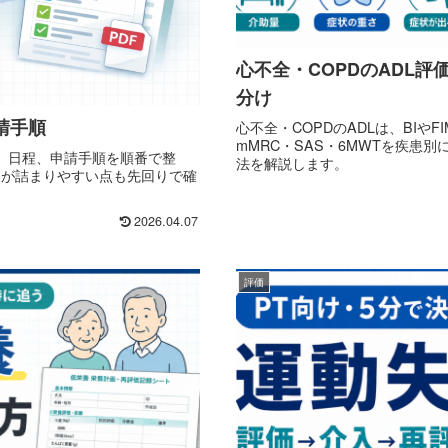
心不全・COPDのADL評価
分け
請手順
心不全・COPDのADLは、BIや
mMRC・SAS・6MWTを疾患
 書類、日程、申請手順を順番で整
法を解説します。
OT が詰まりやすい点も先回りで確
2026.04.07
評価