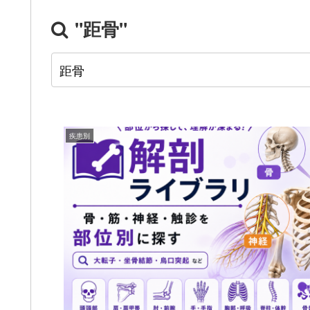
"距骨"
疾患別