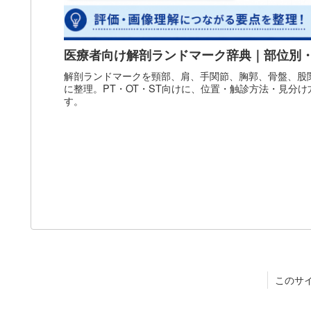
医療者向け解剖ランドマーク辞典｜部位別
解剖ランドマークを頸部、肩、手関節、胸郭、骨盤、股
に整理。PT・OT・ST向けに、位置・触診方法・見分
す。
このサ