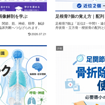
画像解剖を学ぶ
足根骨7個の覚え方｜配列
、関節、筋、神経、靱帯、触診
足根骨7個は「近位2・中間1・
臨床判断へつなげられます。
舟状骨・立方骨・楔状骨の配列と
2026.07.21
評価