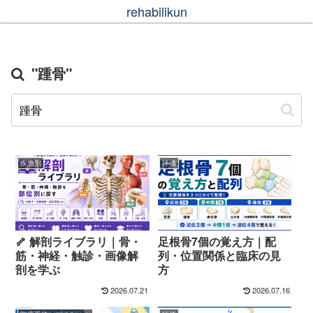
rehabilikun
"踵骨"
疾患別
評価
🦴 解剖ライブラリ｜骨・
足根骨7個の覚え方｜配
筋・神経・触診・画像解
列・位置関係と臨床の見
剖を学ぶ
方
2026.07.21
2026.07.16