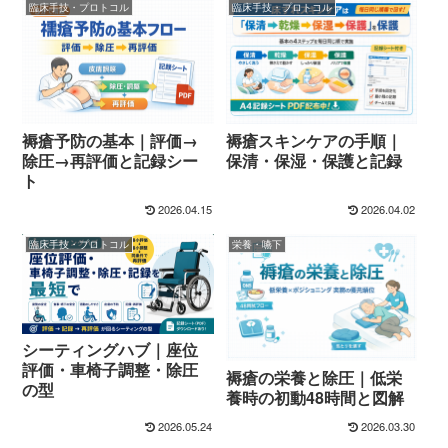
臨床手技・プロトコル
臨床手技・プロトコル
褥瘡予防の基本｜評価→
褥瘡スキンケアの手順｜
除圧→再評価と記録シー
保清・保湿・保護と記録
ト
2026.04.15
2026.04.02
臨床手技・プロトコル
栄養・嚥下
シーティングハブ｜座位
評価・車椅子調整・除圧
褥瘡の栄養と除圧｜低栄
の型
養時の初動48時間と図解
2026.05.24
2026.03.30