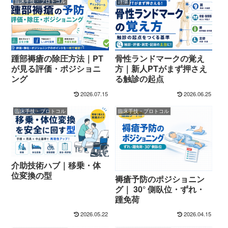
臨床手技・プロトコル
評価
踵部褥瘡の除圧方法｜PT
骨性ランドマークの覚え
が見る評価・ポジショニ
方｜新人PTがまず押さえ
ング
る触診の起点
2026.07.15
2026.06.25
臨床手技・プロトコル
臨床手技・プロトコル
介助技術ハブ｜移乗・体
位変換の型
褥瘡予防のポジショニン
グ｜ 30° 側臥位・ずれ・
踵免荷
2026.05.22
2026.04.15