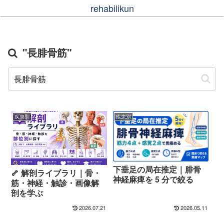
rehabilikun
"長腓骨筋"
疾患別
疾患別
下垂足の局在推定｜腓骨
🦴 解剖ライブラリ｜骨・
神経麻痺を 5 分で絞る
筋・神経・触診・画像解
剖を学ぶ
2026.07.21
2026.05.11