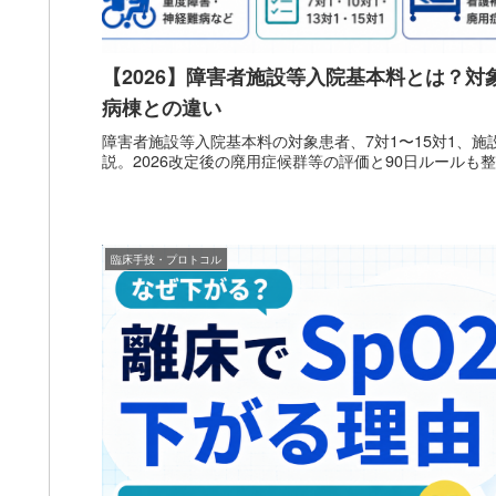
【2026】障害者施設等入院基本料とは？
病棟との違い
障害者施設等入院基本料の対象患者、7対1〜15対1、
説。2026改定後の廃用症候群等の評価と90日ルールも
臨床手技・プロトコル