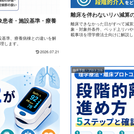
離床を伴わないリハ減算
対象患者・施設基準・療養
離床できなかった日がすべて減算
象・対象外条件、ベッド上リハや
載事項を理学療法士向けに解説し
施設基準、療養病棟との違いを解
整理します。
2026.07.21
臨床手技・プロトコル