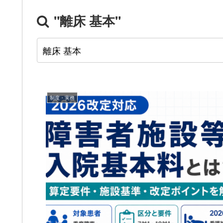
"離床 基本"
制度・実務