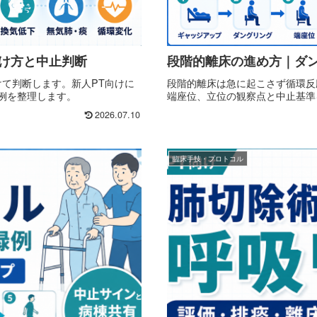
分け方と中止判断
段階的離床の進め方｜ダ
けて判断します。新人PT向けに
段階的離床は急に起こさず循環反
例を整理します。
端座位、立位の観察点と中止基準
2026.07.10
臨床手技・プロトコル