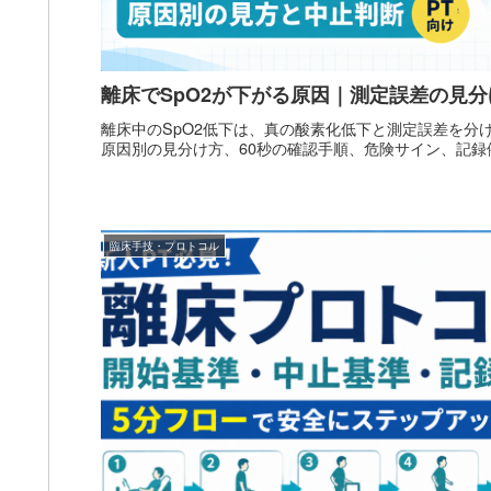
離床でSpO2が下がる原因｜測定誤差の見
離床中のSpO2低下は、真の酸素化低下と測定誤差を分
原因別の見分け方、60秒の確認手順、危険サイン、記録
臨床手技・プロトコル