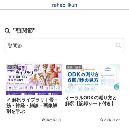
rehabilikun
"顎関節"
疾患別
栄養・嚥下
オーラルODKの測り方と
🦴 解剖ライブラリ｜骨・
解釈【記録シート付き】
筋・神経・触診・画像解
剖を学ぶ
2026.07.21
2026.04.29