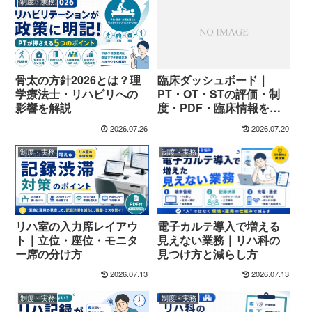
制度・実務
骨太の方針2026とは？理
臨床ダッシュボード｜
学療法士・リハビリへの
PT・OT・STの評価・制
影響を解説
度・PDF・臨床情報を探
す
2026.07.26
2026.07.20
制度・実務
制度・実務
電子カルテ導入で増える
リハ室の入力席レイアウ
見えない業務｜リハ科の
ト｜立位・座位・モニタ
見つけ方と減らし方
ー席の分け方
2026.07.13
2026.07.13
制度・実務
制度・実務