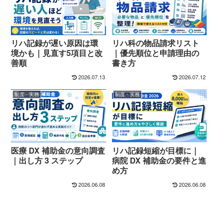
リハ記録が遅い原因は環
リハ科の物品請求リスト
境かも｜見直す5項目と改
｜優先順位と申請理由の
善順
書き方
2026.07.13
2026.07.12
制度・実務
制度・実務
医療 DX 補助金の意向調査
リハ記録短縮が目標に｜
｜出し方 3 ステップ
病院 DX 補助金の要件と進
め方
2026.06.08
2026.06.08