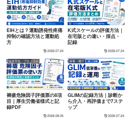
EIHとは？運動誘発性疼痛
K式スケールの評価方法｜
抑制の確認方法と運動処
在宅版との違い・採点・
方
記録
2026.07.24
2026.07.24
臨床手技・プロトコル
栄養・嚥下
褥瘡危険因子評価票の8項
GLIMの記録方法｜診断か
目｜厚生労働省様式と記
ら介入・再評価まで7ステ
録PDF
ップ
2026.08.05
2026.07.24