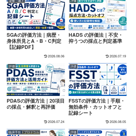
栄養・嚥下
評価
SGAの評価方法｜病歴・
HADS の評価法｜不安・
身体所見とA・B・C判定
抑うつの採点と判定基準
【記録PDF】
2026.08.06
2026.07.19
評価
評価
PDASの評価方法｜20項目
FSSTの評価方法｜手順・
の採点・解釈と再評価
無効条件・カットオフと
記録シート
2026.07.24
2026.08.05
臨床手技・プロトコル
評価