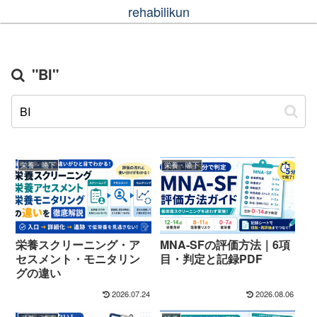
rehabilikun
"BI"
栄養・嚥下
栄養・嚥下
栄養スクリーニング・ア
MNA-SFの評価方法｜6項
セスメント・モニタリン
目・判定と記録PDF
グの違い
2026.07.24
2026.08.06