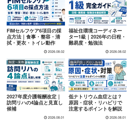
FIMセルフケア6項目の採
福祉住環境コーディネー
点方法｜食事・整容・清
ター1級｜2026年の日程・
拭・更衣・トイレ動作
難易度・勉強法
2026.08.02
2026.08.02
制度・実務
臨床手技・プロトコル
2027年度介護報酬改定｜
低ナトリウム血症とは？
訪問リハの4論点と見直し
原因・症状・リハビリで
候補
注意するポイントを解説
2026.08.01
2026.08.01