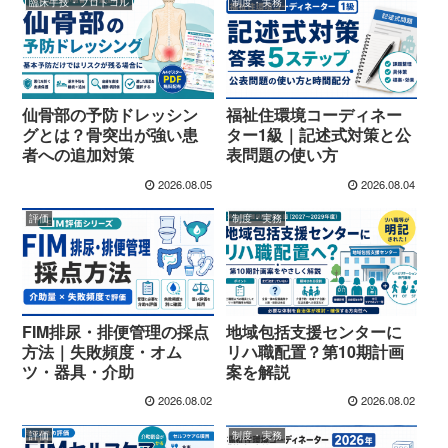
臨床手技・プロトコル
制度・実務
仙骨部の予防ドレッシン
福祉住環境コーディネー
グとは？骨突出が強い患
ター1級｜記述式対策と公
者への追加対策
表問題の使い方
2026.08.05
2026.08.04
評価
制度・実務
FIM排尿・排便管理の採点
地域包括支援センターに
方法｜失敗頻度・オム
リハ職配置？第10期計画
ツ・器具・介助
案を解説
2026.08.02
2026.08.02
評価
制度・実務