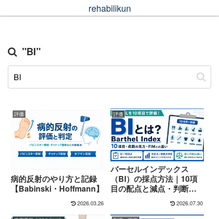
rehabilikun
"BI"
評価
評価
バーセルインデックス
病的反射のやり方と記録
（BI）の採点方法｜10項
【Babinski・Hoffmann】
目の配点と減点・判断ポ
イント
2026.03.26
2026.07.30