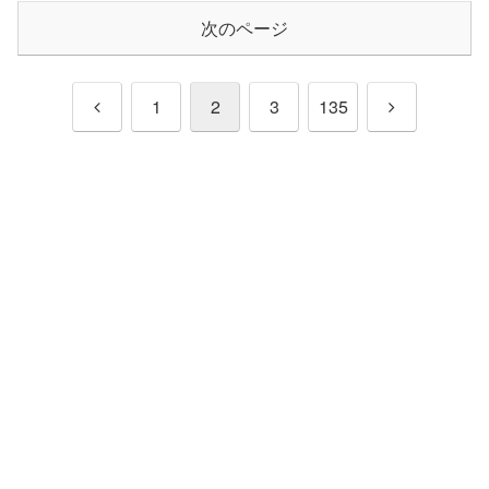
次のページ
前
次
1
2
3
135
へ
へ