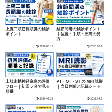
評価
評価
上腕二頭筋長頭腱の触診
結節間溝の触診ポイント
ポイント
｜位置・手順・圧痛の見
方
2026.06.11
2026.06.11
評価
評価
PT・OT・ST の MRI 読影
上肢末梢神経麻痺の評価
｜当日判断と記録シート
フロー｜初回 5 分で見る
順番
2026.05.28
2026.05.21
疾患別
疾患別