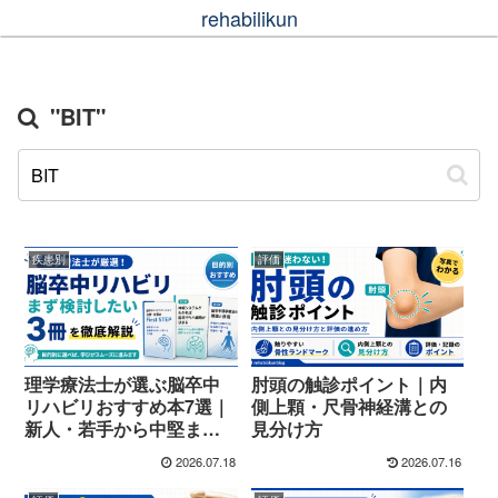
rehabilikun
"BIT"
疾患別
評価
理学療法士が選ぶ脳卒中
肘頭の触診ポイント｜内
リハビリおすすめ本7選｜
側上顆・尺骨神経溝との
新人・若手から中堅まで
見分け方
目的別に紹介
2026.07.18
2026.07.16