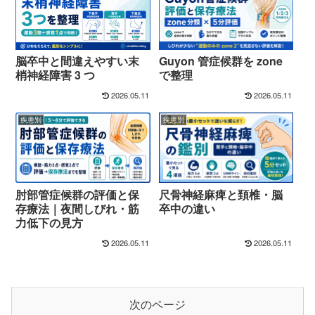
脳卒中と間違えやすい末
Guyon 管症候群を zone
梢神経障害 3 つ
で整理
2026.05.11
2026.05.11
疾患別
疾患別
肘部管症候群の評価と保
尺骨神経麻痺と頚椎・脳
存療法｜夜間しびれ・筋
卒中の違い
力低下の見方
2026.05.11
2026.05.11
次のページ