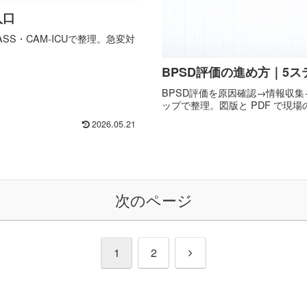
入口
SS・CAM-ICUで整理。急変対
BPSD評価の進め方｜5
BPSD評価を原因確認→情報収集
ップで整理。図版と PDF で現
2026.05.21
次のページ
次
1
2
へ