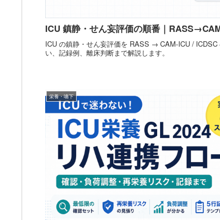
ICU 鎮静・せん妄評価の順番｜RASS→CAM-I
ICU の鎮静・せん妄評価を RASS → CAM-ICU / I
い、記録例、離床判断まで解説します。
栄養・嚥下