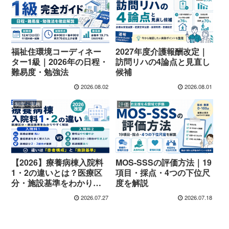
福祉住環境コーディネー
2027年度介護報酬改定｜
ター1級｜2026年の日程・
訪問リハの4論点と見直し
難易度・勉強法
候補
2026.08.02
2026.08.01
制度・実務
評価
【2026】療養病棟入院料
MOS-SSSの評価方法｜19
1・2の違いとは？医療区
項目・採点・4つの下位尺
分・施設基準をわかりや
度を解説
すく解説
2026.07.27
2026.07.18