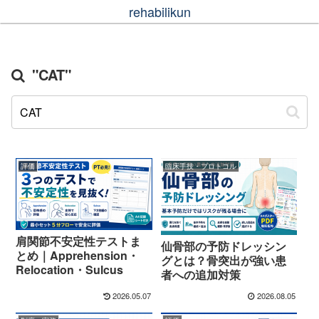
rehabilikun
"CAT"
評価
臨床手技・プロトコル
肩関節不安定性テストま
仙骨部の予防ドレッシン
とめ｜Apprehension・
グとは？骨突出が強い患
Relocation・Sulcus
者への追加対策
2026.05.07
2026.08.05