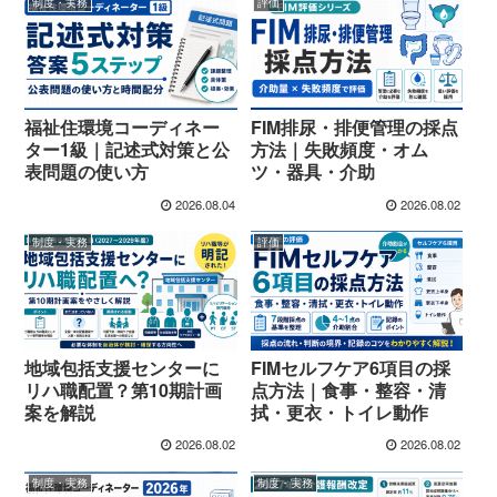
制度・実務
評価
福祉住環境コーディネー
FIM排尿・排便管理の採点
ター1級｜記述式対策と公
方法｜失敗頻度・オム
表問題の使い方
ツ・器具・介助
2026.08.04
2026.08.02
制度・実務
評価
地域包括支援センターに
FIMセルフケア6項目の採
リハ職配置？第10期計画
点方法｜食事・整容・清
案を解説
拭・更衣・トイレ動作
2026.08.02
2026.08.02
制度・実務
制度・実務