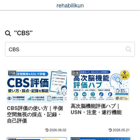
rehabilikun
"CBS"
評価
評価
高次脳機能評価ハブ｜
CBS評価の使い方｜半側
USN・注意・遂行機能
空間無視の採点・記録・
自己評価
2026.08.02
2026.05.21