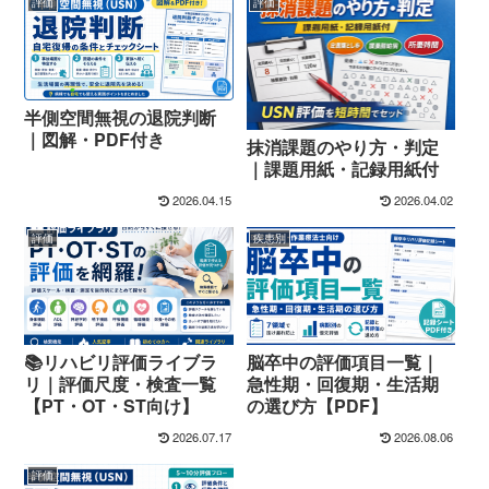
評価
評価
半側空間無視の退院判断
｜図解・PDF付き
抹消課題のやり方・判定
｜課題用紙・記録用紙付
2026.04.15
2026.04.02
評価
疾患別
📚リハビリ評価ライブラ
脳卒中の評価項目一覧｜
リ｜評価尺度・検査一覧
急性期・回復期・生活期
【PT・OT・ST向け】
の選び方【PDF】
2026.07.17
2026.08.06
評価